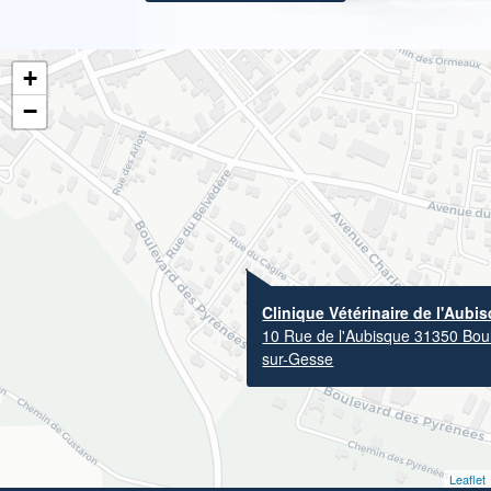
+
−
Clinique Vétérinaire de l'Aubi
10 Rue de l'Aubisque 31350 Bou
sur-Gesse
Leaflet