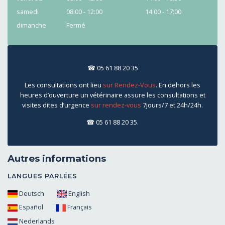
samedi
08:00 - 12:00
14:00 - 17:00
dimanche
Fermé
☎ 05 61 88 20 35
Les consultations ont lieu
sur Rendez-Vous
. En dehors les
heures d’ouverture un vétérinaire assure les consultations et
visites dites d’urgence
sur rendez-vous
7jours/7 et 24h/24h.
☎ 05 61 88 20 35.
Autres informations
LANGUES PARLÉES
Deutsch
English
Español
Français
Nederlands